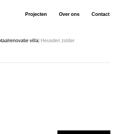
Projecten
Over ons
Contact
taalrenovatie villa
| Heusden zolder