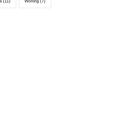
la (11)
Woning (7)