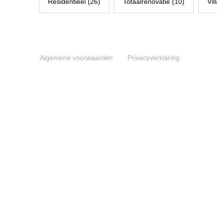
Residentieel (26)
Totaalrenovatie (10)
Vil
Algemene voorwaarden
Privacyverklaring